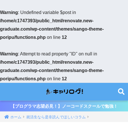
Warning
: Undefined variable $post in
/home/c1747393/public_html/renovate.new-
graduate.com/wp-content/themes/sango-theme-
poripu/functions.php
on line
12
Warning
: Attempt to read property "ID" on null in
/home/c1747393/public_html/renovate.new-
graduate.com/wp-content/themes/sango-theme-
poripu/functions.php
on line
12
【プログラマ志望必見！】ノーコードスクールで勉強！
ホーム
就活生なら是非読んでほしいコラム